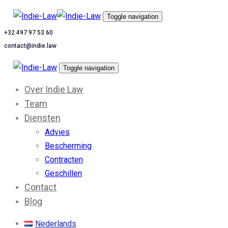
Skip
Skip
Toggle navigation
links
to
+32 497 97 53 60
content
contact@indie.law
Toggle navigation
Over Indie Law
Team
Diensten
Advies
Bescherming
Contracten
Geschillen
Contact
Blog
Nederlands